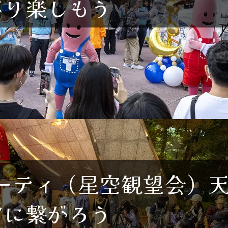
ぷり楽しもう
ーティ（星空観望会）
宙に繋がろう