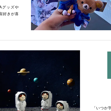
Aグッズや
宙好きが喜
「いつか