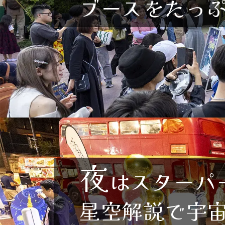
ブースをたっ
夜
はスターパ
星空解説で宇