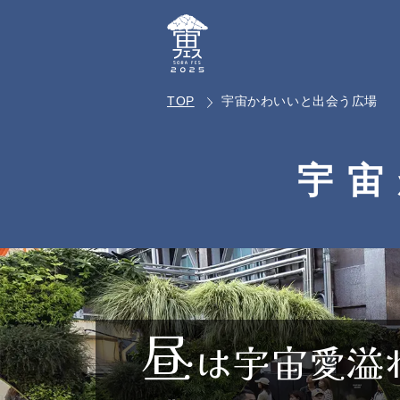
TOP
宇宙かわいいと出会う広場
宇宙
昼
は宇宙愛溢