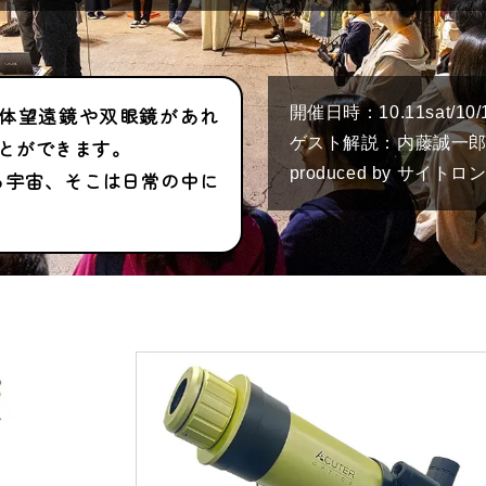
体望遠鏡や双眼鏡があれ
開催日時：10.11sat/10/1
ゲスト解説：内藤誠一
とができます。
produced by サイト
る宇宙、そこは日常の中に