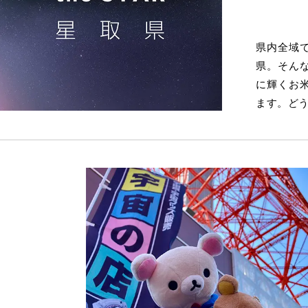
県内全域
県。そん
に輝くお
ます。ど